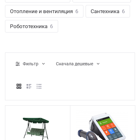
ганизация праздников
таллопрокат
зывы
Отопление и вентиляция
6
Сантехника
6
р-Султан
Стом
лиграфия
опление и вентиляция
ртнеры
Робототехника
6
стинг
нтехника
цензии
бототехника
кументы
Фильтр
Cначала дешевые
квизиты
тория