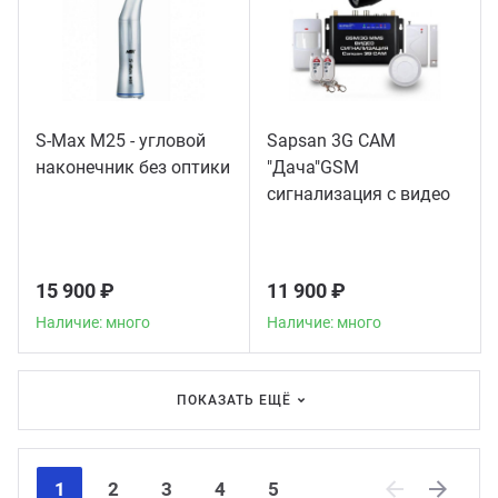
S-Max M25 - угловой
Sapsan 3G CAM
наконечник без оптики
"Дача"GSM
сигнализация с видео
15 900 ₽
11 900 ₽
Наличие: много
Наличие: много
ПОКАЗАТЬ ЕЩЁ
1
2
3
4
5