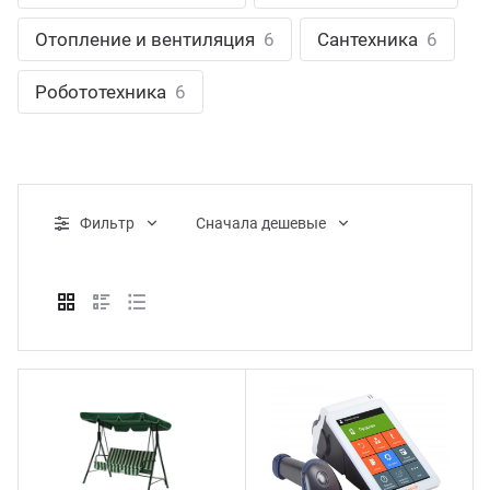
ганизация праздников
таллопрокат
зывы
Отопление и вентиляция
6
Сантехника
6
р-Султан
Стом
лиграфия
опление и вентиляция
ртнеры
Робототехника
6
стинг
нтехника
цензии
бототехника
кументы
Фильтр
Cначала дешевые
квизиты
тория