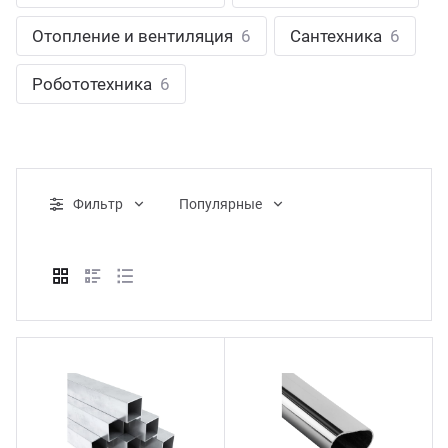
ганизация праздников
таллопрокат
зывы
Отопление и вентиляция
6
Сантехника
6
р-Султан
Стом
лиграфия
опление и вентиляция
ртнеры
Робототехника
6
стинг
нтехника
цензии
бототехника
кументы
Фильтр
Популярные
квизиты
тория