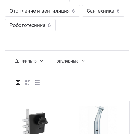
ганизация праздников
таллопрокат
зывы
Отопление и вентиляция
6
Сантехника
6
р-Султан
Стом
лиграфия
опление и вентиляция
ртнеры
Робототехника
6
стинг
нтехника
цензии
бототехника
кументы
Фильтр
Популярные
квизиты
тория