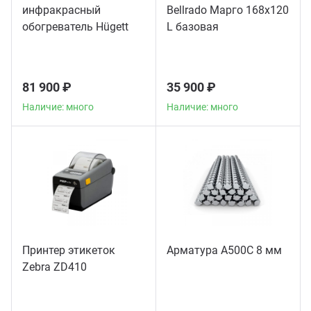
инфракрасный
Bellrado Марго 168x120
обогреватель Hügett
L базовая
Floor Black
81 900 ₽
35 900 ₽
Наличие: много
Наличие: много
Принтер этикеток
Арматура А500С 8 мм
Zebra ZD410