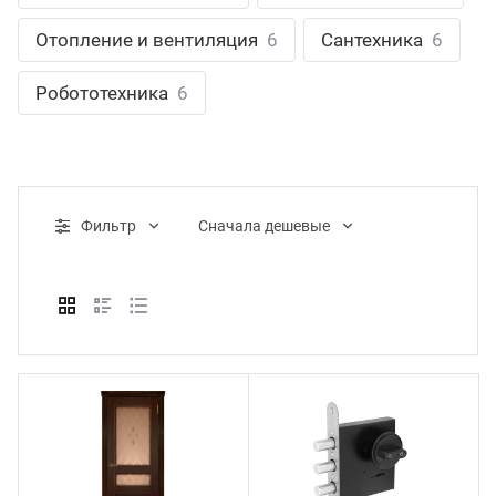
ганизация праздников
таллопрокат
зывы
Отопление и вентиляция
6
Сантехника
6
р-Султан
Стом
лиграфия
опление и вентиляция
ртнеры
Робототехника
6
стинг
нтехника
цензии
бототехника
кументы
Фильтр
Cначала дешевые
квизиты
тория