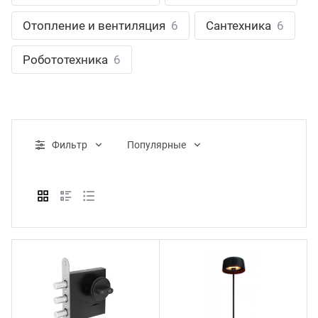
ганизация праздников
таллопрокат
зывы
Отопление и вентиляция
6
Сантехника
6
р-Султан
Стом
лиграфия
опление и вентиляция
ртнеры
Робототехника
6
стинг
нтехника
цензии
бототехника
кументы
Фильтр
Популярные
квизиты
тория