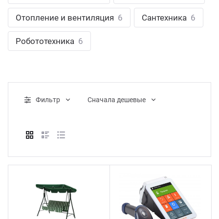
ганизация праздников
таллопрокат
зывы
Отопление и вентиляция
6
Сантехника
6
р-Султан
Стом
лиграфия
опление и вентиляция
ртнеры
Робототехника
6
стинг
нтехника
цензии
бототехника
кументы
Фильтр
Cначала дешевые
квизиты
тория