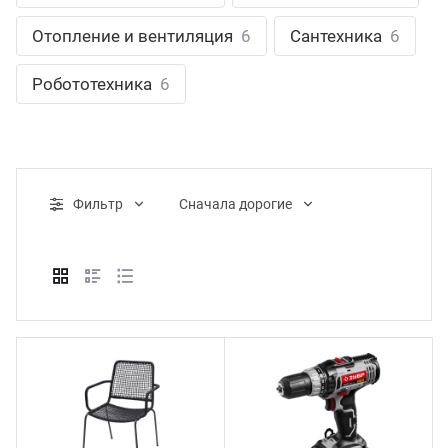
ганизация праздников
таллопрокат
зывы
Отопление и вентиляция
6
Сантехника
6
р-Султан
Стом
лиграфия
опление и вентиляция
ртнеры
Робототехника
6
стинг
нтехника
цензии
бототехника
кументы
Фильтр
Cначала дорогие
квизиты
тория