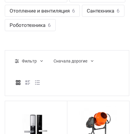
ганизация праздников
таллопрокат
зывы
Отопление и вентиляция
6
Сантехника
6
р-Султан
Стом
лиграфия
опление и вентиляция
ртнеры
Робототехника
6
стинг
нтехника
цензии
бототехника
кументы
Фильтр
Cначала дорогие
квизиты
тория