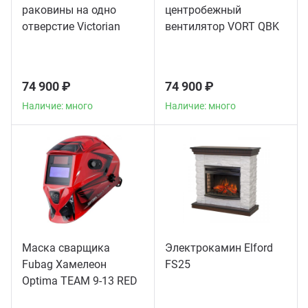
раковины на одно
центробежный
отверстие Victorian
вентилятор VORT QBK
American Standard
10/10 4M 1V
хром
74 900 ₽
74 900 ₽
Наличие: много
Наличие: много
Маска сварщика
Электрокамин Elford
Fubag Хамелеон
FS25
Optima TEAM 9-13 RED