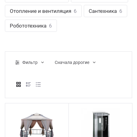
ганизация праздников
таллопрокат
зывы
Отопление и вентиляция
6
Сантехника
6
р-Султан
Стом
лиграфия
опление и вентиляция
ртнеры
Робототехника
6
стинг
нтехника
цензии
бототехника
кументы
Фильтр
Cначала дорогие
квизиты
тория