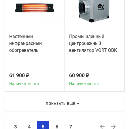
Настенный
Промышленный
инфракрасный
центробежный
обогреватель
вентилятор VORT QBK
Thermologika Design
COMFORT 10/10 4M 1V
61 900 ₽
60 900 ₽
Наличие: много
Наличие: много
ПОКАЗАТЬ ЕЩЁ
3
4
5
6
7