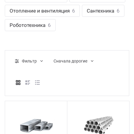
ганизация праздников
таллопрокат
зывы
Отопление и вентиляция
6
Сантехника
6
р-Султан
Стом
лиграфия
опление и вентиляция
ртнеры
Робототехника
6
стинг
нтехника
цензии
бототехника
кументы
Фильтр
Cначала дорогие
квизиты
тория