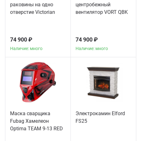
раковины на одно
центробежный
отверстие Victorian
вентилятор VORT QBK
American Standard
10/10 4M 1V
хром
74 900 ₽
74 900 ₽
Наличие: много
Наличие: много
Маска сварщика
Электрокамин Elford
Fubag Хамелеон
FS25
Optima TEAM 9-13 RED