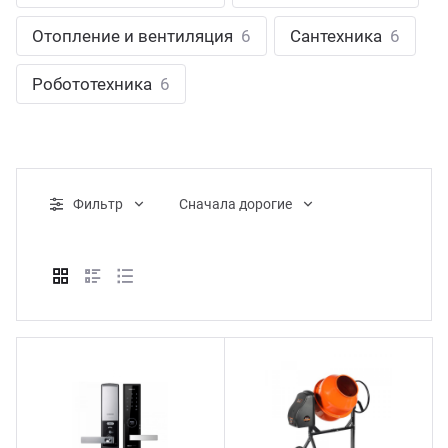
ганизация праздников
таллопрокат
зывы
Отопление и вентиляция
6
Сантехника
6
р-Султан
Стом
лиграфия
опление и вентиляция
ртнеры
Робототехника
6
стинг
нтехника
цензии
бототехника
кументы
Фильтр
Cначала дорогие
квизиты
тория