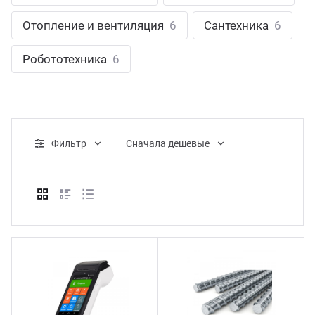
ганизация праздников
таллопрокат
зывы
Отопление и вентиляция
6
Сантехника
6
р-Султан
Стом
лиграфия
опление и вентиляция
ртнеры
Робототехника
6
стинг
нтехника
цензии
бототехника
кументы
Фильтр
Cначала дешевые
квизиты
тория