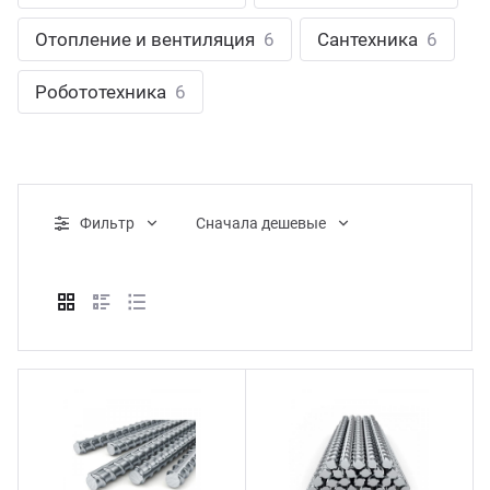
ганизация праздников
таллопрокат
зывы
Отопление и вентиляция
6
Сантехника
6
р-Султан
Стом
лиграфия
опление и вентиляция
ртнеры
Робототехника
6
стинг
нтехника
цензии
бототехника
кументы
Фильтр
Cначала дешевые
квизиты
тория