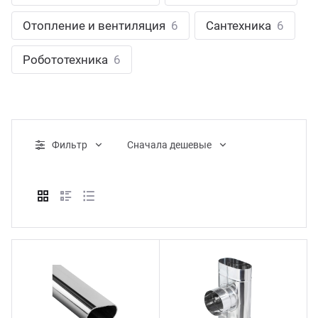
ганизация праздников
таллопрокат
зывы
Отопление и вентиляция
6
Сантехника
6
р-Султан
Стом
лиграфия
опление и вентиляция
ртнеры
Робототехника
6
стинг
нтехника
цензии
бототехника
кументы
Фильтр
Cначала дешевые
квизиты
тория