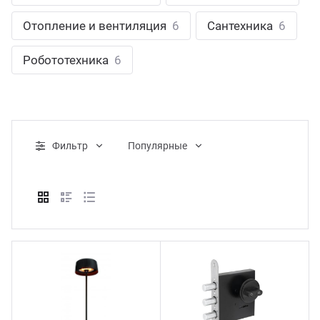
ганизация праздников
таллопрокат
зывы
Отопление и вентиляция
6
Сантехника
6
р-Султан
Стом
лиграфия
опление и вентиляция
ртнеры
Робототехника
6
стинг
нтехника
цензии
бототехника
кументы
Фильтр
Популярные
квизиты
тория