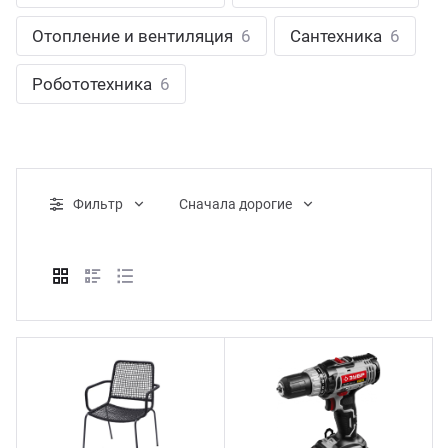
ганизация праздников
таллопрокат
зывы
Отопление и вентиляция
6
Сантехника
6
р-Султан
Стом
лиграфия
опление и вентиляция
ртнеры
Робототехника
6
стинг
нтехника
цензии
бототехника
кументы
Фильтр
Cначала дорогие
квизиты
тория