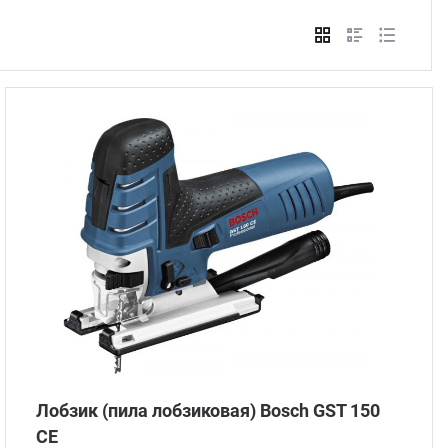
Стом
Лобзик (пила лобзиковая) Bosch GST 150
CE