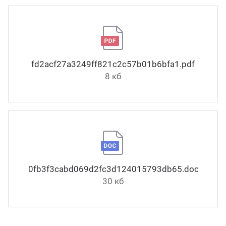
fd2acf27a3249ff821c2c57b01b6bfa1.pdf
8 кб
0fb3f3cabd069d2fc3d124015793db65.docx
30 кб