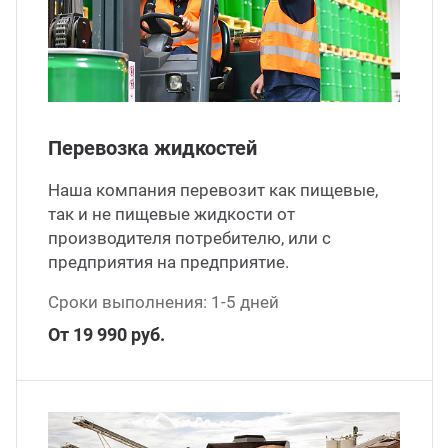
ганизация праздников
таллопрокат
зывы
р-Султан
Стом
лиграфия
опление и вентиляция
ртнеры
стинг
нтехника
цензии
Перевозка жидкостей
Наша компания перевозит как пищевые,
бототехника
кументы
так и не пищевые жидкости от
производителя потребителю, или с
квизиты
предприятия на предприятие.
Сроки выполнения: 1-5 дней
тория
От 19 990 руб.