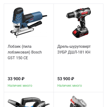
ганизация праздников
таллопрокат
зывы
р-Султан
Стом
лиграфия
опление и вентиляция
ртнеры
стинг
нтехника
цензии
Лобзик (пила
Дрель-шуруповерт
бототехника
кументы
лобзиковая) Bosch
ЗУБР ДШЛ-181 КН
GST 150 CE
квизиты
тория
33 900 ₽
53 900 ₽
Наличие: много
Наличие: много