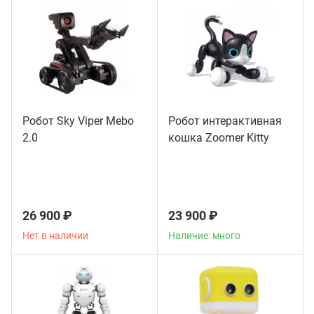
ганизация праздников
таллопрокат
зывы
р-Султан
Стом
лиграфия
опление и вентиляция
ртнеры
стинг
нтехника
цензии
Робот Sky Viper Mebo
Робот интерактивная
2.0
кошка Zoomer Kitty
бототехника
кументы
квизиты
26 900 ₽
23 900 ₽
тория
Нет в наличии
Наличие: много