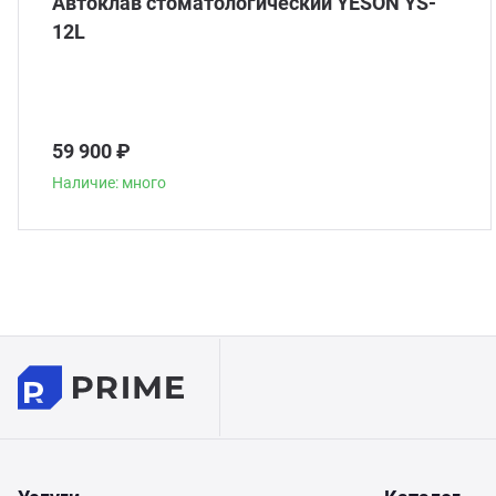
Автоклав стоматологический YESON YS-
12L
59 900 ₽
Наличие: много