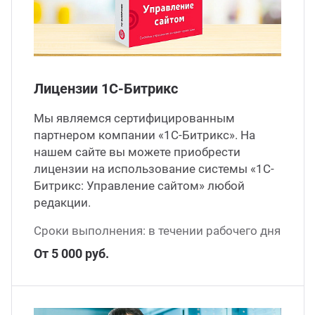
ганизация праздников
таллопрокат
зывы
р-Султан
Стом
лиграфия
опление и вентиляция
ртнеры
Лицензии 1С-Битрикс
стинг
нтехника
цензии
Мы являемся сертифицированным
партнером компании «1С-Битрикс». На
бототехника
кументы
нашем сайте вы можете приобрести
лицензии на использование системы «1С-
квизиты
Битрикс: Управление сайтом» любой
редакции.
тория
Сроки выполнения: в течении рабочего дня
От 5 000 руб.