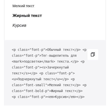
Мелкий текст
Жирный текст
Курсив
<p class="font-p">Обычный текст</p> <p
class="font-p">Тег-выделитель для
<mark>подсветки</mark> текста.</p> <p
class="font-p"><s>Зачеркнутый
текст</s></p> <p class="font-p">
<u>Подчеркнутый текст</u></p> <p
class="font-small">Мелкий текст</p> <p
class="font-bold-p">Жирный текст</p>
<p class="font-p"><em>Курсив</em></p>