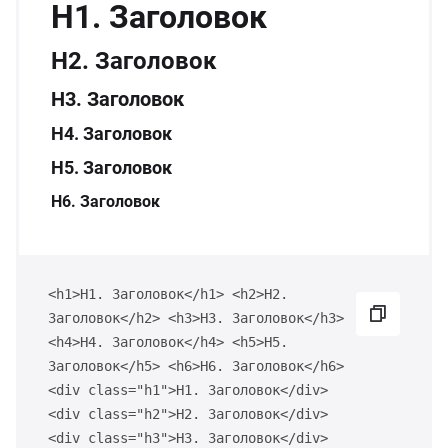
H1. Заголовок
ганизация праздников
таллопрокат
зывы
р-Султан
Стом
H2. Заголовок
лиграфия
опление и вентиляция
ртнеры
H3. Заголовок
H4. Заголовок
стинг
нтехника
цензии
H5. Заголовок
бототехника
кументы
H6. Заголовок
квизиты
<h1>H1. Заголовок</h1> <h2>H2.
тория
Заголовок</h2> <h3>H3. Заголовок</h3>
<h4>H4. Заголовок</h4> <h5>H5.
Заголовок</h5> <h6>H6. Заголовок</h6>
<div class="h1">H1. Заголовок</div>
<div class="h2">H2. Заголовок</div>
<div class="h3">H3. Заголовок</div>