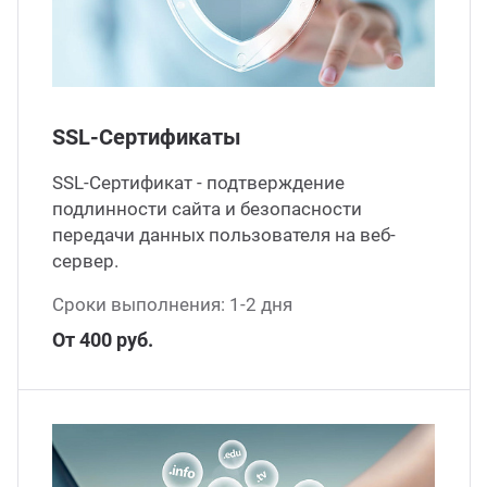
ганизация праздников
таллопрокат
зывы
р-Султан
Стом
лиграфия
опление и вентиляция
ртнеры
SSL-Сертификаты
стинг
нтехника
цензии
SSL-Сертификат - подтверждение
подлинности сайта и безопасности
бототехника
кументы
передачи данных пользователя на веб-
сервер.
квизиты
Сроки выполнения: 1-2 дня
От 400 руб.
тория