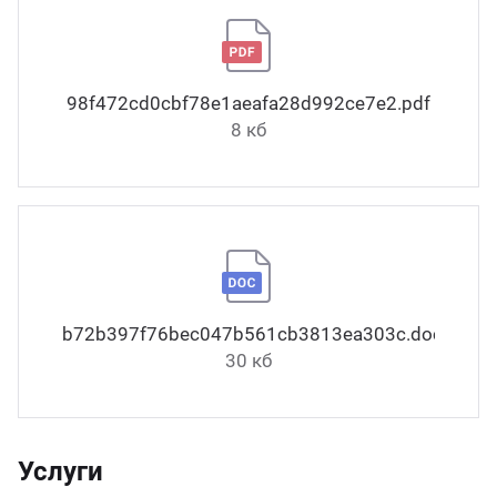
98f472cd0cbf78e1aeafa28d992ce7e2.pdf
8 кб
b72b397f76bec047b561cb3813ea303c.docx
30 кб
Услуги