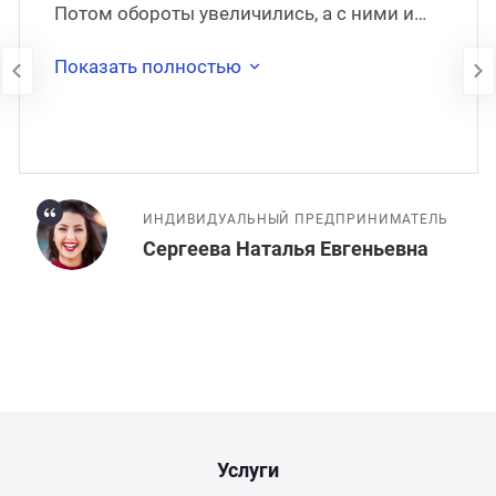
Потом обороты увеличились, а с ними и
моя занятость. Через какое-то время я
наняла штатног�
Показать полностью
ИНДИВИДУАЛЬНЫЙ ПРЕДПРИНИМАТЕЛЬ
Сергеева Наталья Евгеньевна
Услуги