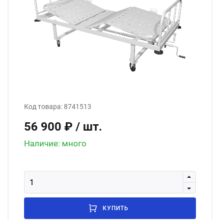
ганизация праздников
таллопрокат
зывы
р-Султан
Стом
лиграфия
опление и вентиляция
ртнеры
стинг
нтехника
цензии
бототехника
кументы
Код товара:
8741513
56 900 ₽
/ шт.
квизиты
Наличие: много
тория
КУПИТЬ