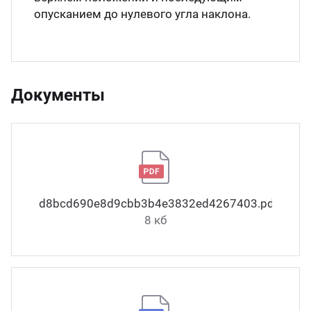
опусканием до нулевого угла наклона.
Документы
d8bcd690e8d9cbb3b4e3832ed4267403.pdf
8 кб