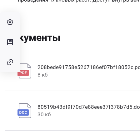
Документы
208bede91758e5267186ef07bf18052c.pd
8 кб
80519b43df9f70d7e88eee37f378b7d5.do
30 кб