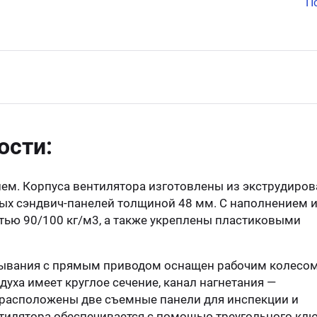
П
ости:
ем. Корпуса вентилятора изготовлены из экструдиров
ых сэндвич-панелей толщиной 48 мм. C наполнением 
ью 90/100 кг/м3, а также укреплены пластиковыми
ывания с прямым приводом оснащен рабочим колесом
уха имеет круглое сечение, канал нагнетания —
 расположены две съемные панели для инспекции и
нтилятора обеспечивается с помощью треугольного клю