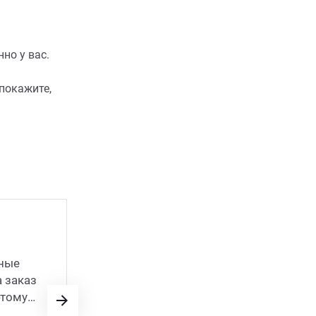
но у вас.
покажите,
Каждую весну я уезжаю на дачный уч
чные
самых осенних заморозков. Терпеть 
а заказ
в городе. Участок 15 соток, на нем м
этому
кустарников, как плодовых, так и де
вот, каждое лето, �