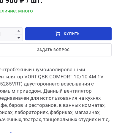
0 900 ₽
/ шт.
Стом
аличие: много
КУПИТЬ
ЗАДАТЬ ВОПРОС
ентробежный шумоизолированный
ентилятор VORT QBK COMFORT 10/10 4M 1V
45285VRT) двустороннего всасывания с
рямым приводом. Данный вентилятор
редназначен для использования на кухнях
афе, баров и ресторанов, в ванных комнатах,
фисах, лабораториях, фабриках, магазинах,
рачечных, театрах, танцевальных студиях и т.д.