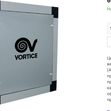
6
Н
Ц
в
(
п
п
к
о
п