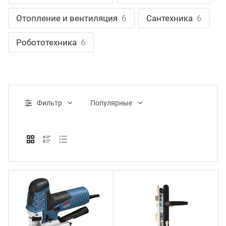
ганизация праздников
таллопрокат
зывы
Отопление и вентиляция
6
Сантехника
6
р-Султан
Стом
лиграфия
опление и вентиляция
ртнеры
Робототехника
6
стинг
нтехника
цензии
бототехника
кументы
Фильтр
Популярные
квизиты
тория