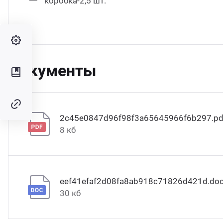
коробка-2,5 шт.
Документы
2c45e0847d96f98f3a65645966f6b297.pd
8 кб
eef41efaf2d08fa8ab918c71826d421d.do
30 кб