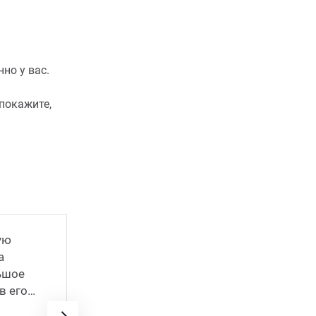
но у вас.
покажите,
ую
а
Каждую весну я уезжаю на дачный уч
ьшое
самых осенних заморозков. Терпеть 
в его
в городе. Участок 15 соток, на нем м
кустарников, как плодовых, так и де