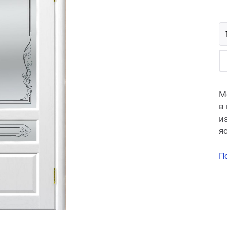
М
в
и
я
П