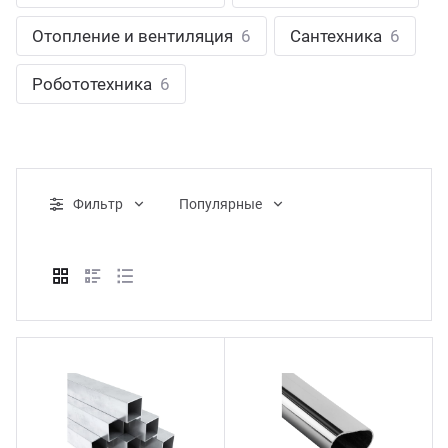
ганизация праздников
таллопрокат
зывы
Отопление и вентиляция
6
Сантехника
6
р-Султан
Стом
лиграфия
опление и вентиляция
ртнеры
Робототехника
6
стинг
нтехника
цензии
бототехника
кументы
Фильтр
Популярные
квизиты
тория