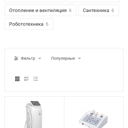
ганизация праздников
таллопрокат
зывы
Отопление и вентиляция
6
Сантехника
6
р-Султан
Стом
лиграфия
опление и вентиляция
ртнеры
Робототехника
6
стинг
нтехника
цензии
бототехника
кументы
Фильтр
Популярные
квизиты
тория