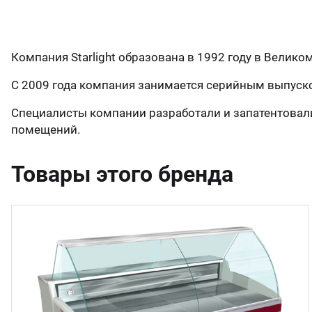
ганизация праздников
таллопрокат
зывы
р-Султан
Компания Starlight образована в 1992 году в Велик
лиграфия
опление и вентиляция
ртнеры
С 2009 года компания занимается серийным выпуск
стинг
нтехника
цензии
Специалисты компании разработали и запатентовали
помещений.
бототехника
кументы
Товары этого бренда
квизиты
тория