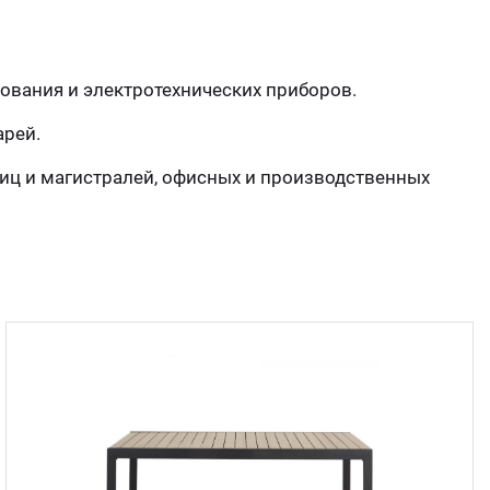
Стом
дования и электротехнических приборов.
арей.
иц и магистралей, офисных и производственных