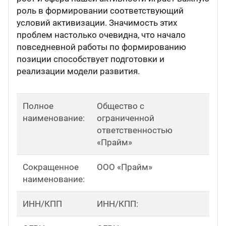
роль в формировании соответствующий
ганизация праздников
таллопрокат
зывы
р-Султан
условий активизации. Значимость этих
Стом
проблем настолько очевидна, что начало
лиграфия
опление и вентиляция
ртнеры
повседневной работы по формированию
позиции способствует подготовки и
реализации модели развития.
стинг
нтехника
цензии
бототехника
кументы
Полное
Общество с
наименование:
ограниченной
ответственностью
квизиты
«Прайм»
тория
Сокращенное
ООО «Прайм»
наименование:
ИНН/КПП
ИНН/КПП: