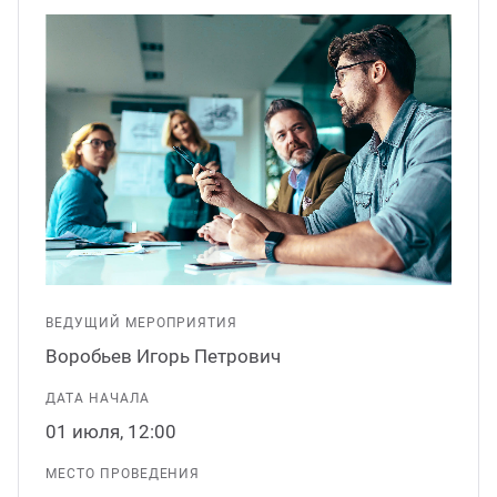
ганизация праздников
таллопрокат
зывы
р-Султан
Стом
лиграфия
опление и вентиляция
ртнеры
стинг
нтехника
цензии
бототехника
кументы
квизиты
ВЕДУЩИЙ МЕРОПРИЯТИЯ
тория
Воробьев Игорь Петрович
ДАТА НАЧАЛА
01 июля, 12:00
МЕСТО ПРОВЕДЕНИЯ