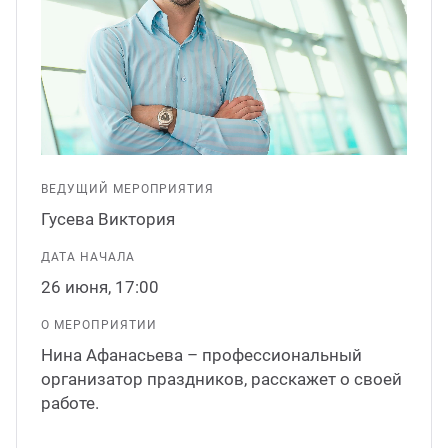
ганизация праздников
таллопрокат
зывы
р-Султан
Стом
лиграфия
опление и вентиляция
ртнеры
стинг
нтехника
цензии
ВЕДУЩИЙ МЕРОПРИЯТИЯ
бототехника
кументы
Гусева Виктория
ДАТА НАЧАЛА
квизиты
26 июня, 17:00
тория
О МЕРОПРИЯТИИ
Нина Афанасьева – профессиональный
организатор праздников, расскажет о своей
работе.