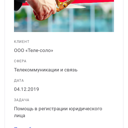
ганизация праздников
таллопрокат
зывы
р-Султан
Стом
лиграфия
опление и вентиляция
ртнеры
стинг
нтехника
цензии
КЛИЕНТ
ООО «Теле-соло»
бототехника
кументы
СФЕРА
Телекоммуникации и связь
квизиты
ДАТА
04.12.2019
тория
ЗАДАЧА
Помощь в регистрации юридического
лица