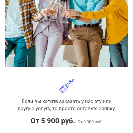
ганизация праздников
таллопрокат
зывы
р-Султан
Стом
лиграфия
опление и вентиляция
ртнеры
стинг
нтехника
цензии
бототехника
кументы
квизиты
тория
Если вы хотите заказать у нас эту или
другую услугу, то просто оставьте заявку.
От 5 900 руб.
От 9 900 руб.