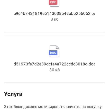
e9e4b7431819e5143038b43abb256062.pdf
8 кб
d51973fe7d2a39dcfa4a722ccdc8018d.docx
30 кб
Услуги
Этот блок должен мотивировать клиента на покупку.