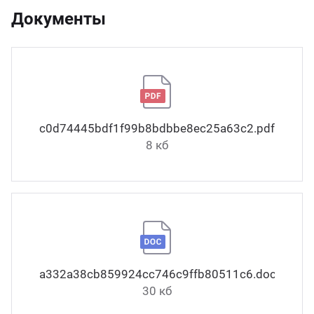
Документы
c0d74445bdf1f99b8bdbbe8ec25a63c2.pdf
8 кб
a332a38cb859924cc746c9ffb80511c6.docx
30 кб