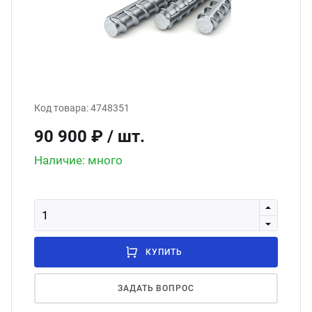
ганизация праздников
таллопрокат
зывы
р-Султан
Стом
лиграфия
опление и вентиляция
ртнеры
стинг
нтехника
цензии
Код товара:
4748351
90 900 ₽
/ шт.
бототехника
кументы
Наличие: много
квизиты
тория
КУПИТЬ
ЗАДАТЬ ВОПРОС