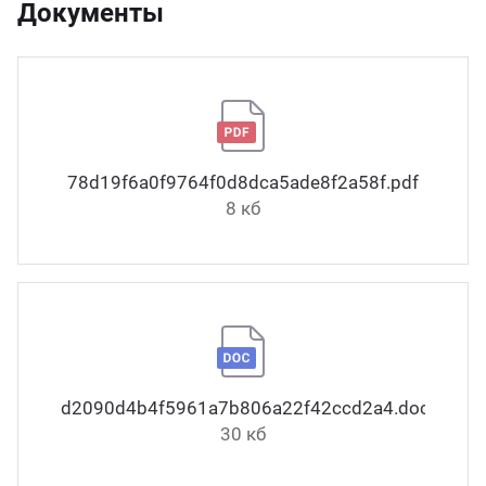
Документы
78d19f6a0f9764f0d8dca5ade8f2a58f.pdf
8 кб
d2090d4b4f5961a7b806a22f42ccd2a4.docx
30 кб