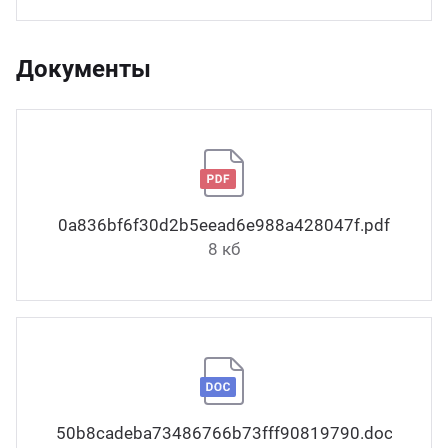
Документы
0a836bf6f30d2b5eead6e988a428047f.pdf
8 кб
50b8cadeba73486766b73fff90819790.docx