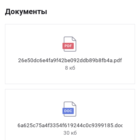
Документы
26e50dc6e4fa9f42be092ddb89b8fb4a.pdf
8 кб
6a625c75a4f3354f619244c0c9399185.docx
30 кб