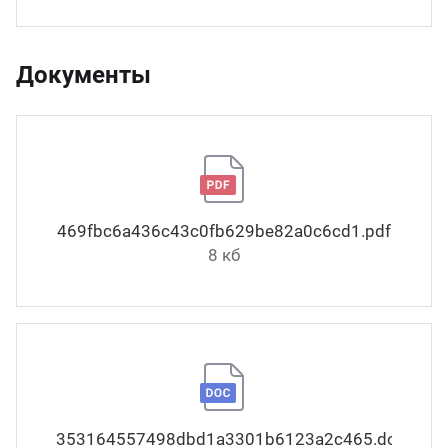
Документы
469fbc6a436c43c0fb629be82a0c6cd1.pdf
8 кб
353164557498dbd1a3301b6123a2c465.docx