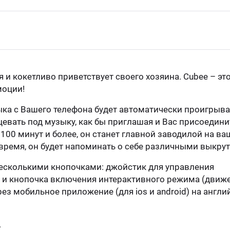
и кокетливо приветствует своего хозяина. Cubee – эт
моции!
зыка с Вашего телефона будет автоматически проигрыв
цевать под музыку, как бы приглашая и Вас присоедини
и 100 минут и более, он станет главной заводилой на ва
 время, он будет напоминать о себе различными выкру
есколькими кнопочками: джойстик для управления
 и кнопочка включения интерактивного режима (движе
ез мобильное приложение (для ios и android) на англ
.