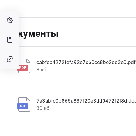
Документы
cabfcb4272fefa92c7c60cc8be2dd3e0.pdf
8 кб
7a3abfc0b865a837f20e8dd0472f2f8d.do
30 кб