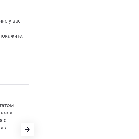
но у вас.
покажите,
татом
Заказываю здесь печать этикеток для
 вела
собственного производства. Пакую 
а с
пакеты из крафт-бумаги, делать упако
я я
пробовал, но выходит слишком дорог
остановился на �