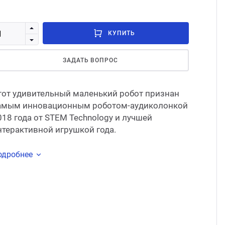
Стом
КУПИТЬ
ЗАДАТЬ ВОПРОС
тот удивительный маленький робот признан
амым инновационным роботом-аудиколонкой
018 года от STEM Technology и лучшей
нтерактивной игрушкой года.
одробнее