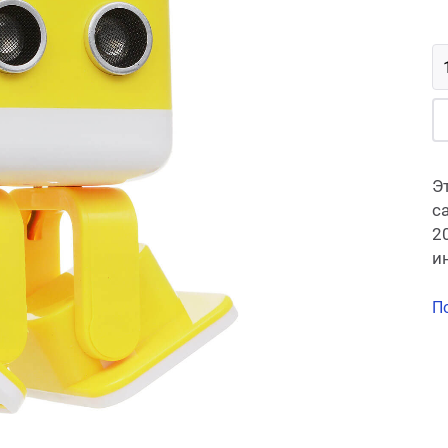
Э
с
2
и
П