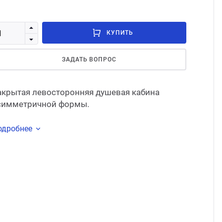
Стом
КУПИТЬ
ЗАДАТЬ ВОПРОС
акрытая левосторонняя душевая кабина
симметричной формы.
одробнее