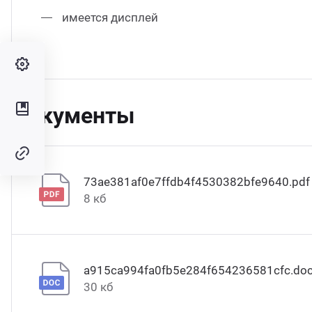
имеется дисплей
Документы
73ae381af0e7ffdb4f4530382bfe9640.pdf
8 кб
a915ca994fa0fb5e284f654236581cfc.do
30 кб