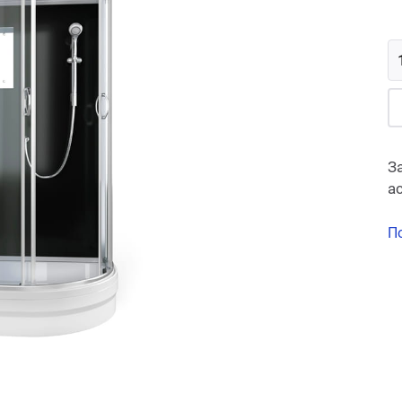
З
а
П