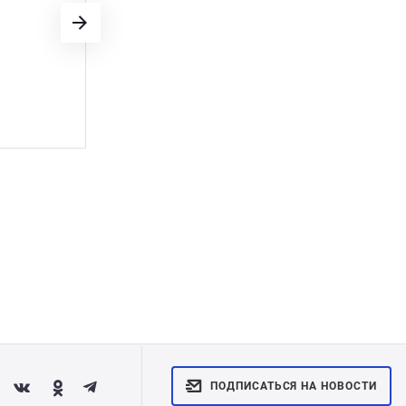
Поэтому я решил сделать городу пода
месте пустыр�
Показать полностью
ДИРЕКТОР ТРАНСПОРТНОЙ КОМ
Гусев Александр Игореви
ПОДПИСАТЬСЯ НА НОВОСТИ