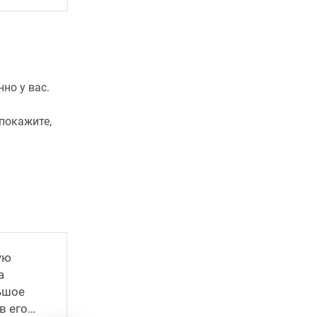
но у вас.
покажите,
ую
а
Я владею крупным бизнесом и давно
ьшое
родном городе. Но в нем живет моя р
в его
друзья, и мне просто небезразлична е