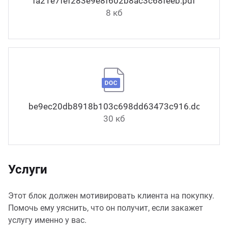
fa21e7fef283e9e8f602b8ac3c68feeb.pdf
8 кб
be9ec20db8918b103c698dd63473c916.docx
30 кб
Услуги
Этот блок должен мотивировать клиента на покупку.
Помочь ему уяснить, что он получит, если закажет
услугу именно у вас.