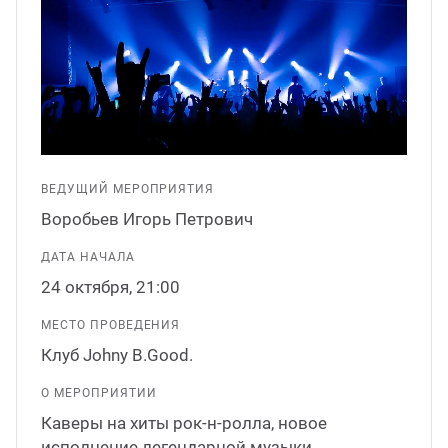
ганизация праздников
таллопрокат
зывы
р-Султан
Стом
лиграфия
опление и вентиляция
ртнеры
стинг
нтехника
цензии
ВЕДУЩИЙ МЕРОПРИЯТИЯ
бототехника
кументы
Воробьев Игорь Петрович
ДАТА НАЧАЛА
квизиты
24 октября, 21:00
тория
МЕСТО ПРОВЕДЕНИЯ
Клуб Johny B.Good.
О МЕРОПРИЯТИИ
Каверы на хиты рок-н-ролла, новое
исполнение легендарной музыки.